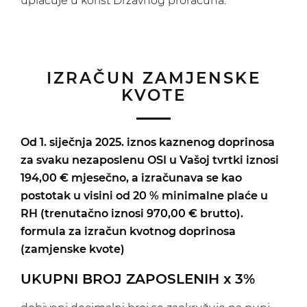
uplaćuje u korist Državnog proračuna.
IZRAČUN ZAMJENSKE
KVOTE
Od 1. siječnja 2025. iznos kaznenog doprinosa
za svaku nezaposlenu OSI u Vašoj tvrtki iznosi
194,00 € mjesečno, a izračunava se kao
postotak u visini od 20 % minimalne plaće u
RH (trenutačno iznosi 970,00 € brutto).
formula za izračun kvotnog doprinosa
(zamjenske kvote)
UKUPNI BROJ ZAPOSLENIH x 3%