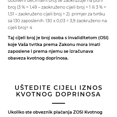
dobiveni decimalni broj se zaokružuje na puni
broj (3 % = 1,49 – zaokruženo cijeli broj = 1 ili 3 % =
1,51 – zaokruženo cijeli broj = 2). primjer za tvrtku
sa 130 zaposlenih: 130 x 0,03 = 3,9 zaokruženo na
cijeli broj= 4
Taj cijeli broj je broj osoba s invaliditetom (OSI)
koje Vaša tvrtka prema Zakonu mora imati
zaposlene i prema njemu se izračunava
obaveza kvotnog doprinosa.
UŠTEDITE CIJELI IZNOS
KVOTNOG DOPRINOSA
Ukoliko ste obveznik plaćanja ZOSI Kvotnog