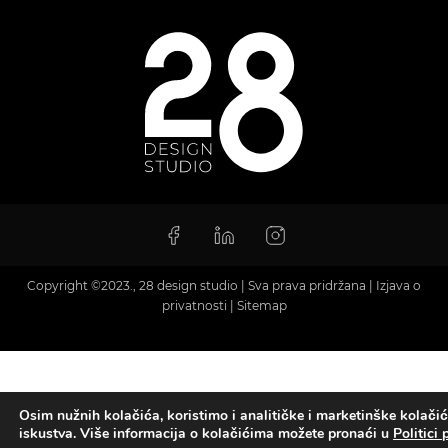
Copyright ©2023., 28 design studio | Sva prava pridržana |
Izjava o
privatnosti
|
Sitemap
Osim nužnih kolačića, koristimo i analitičke i marketinške kolačić
iskustva. Više informacija o kolačićima možete pronaći u
Politici 