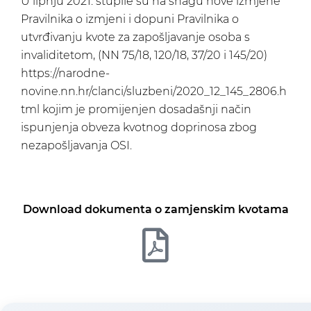
U lipnju 2021. stupile su na snagu nove izmjene
Pravilnika o izmjeni i dopuni Pravilnika o
utvrđivanju kvote za zapošljavanje osoba s
invaliditetom, (NN 75/18, 120/18, 37/20 i 145/20)
https://narodne-
novine.nn.hr/clanci/sluzbeni/2020_12_145_2806.h
tml
kojim je promijenjen dosadašnji način
ispunjenja obveza kvotnog doprinosa zbog
nezapošljavanja OSI.
Download dokumenta o zamjenskim kvotama