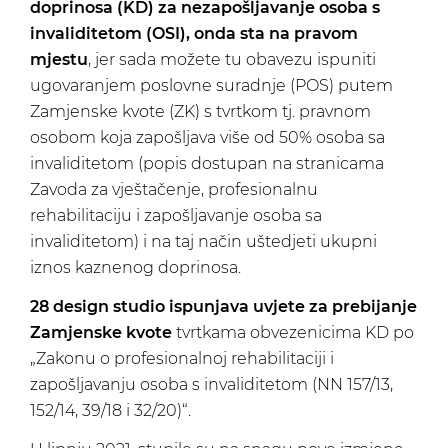
doprinosa (KD) za nezapošljavanje osoba s
invaliditetom (OSI), onda sta na pravom
mjestu
, jer sada možete tu obavezu ispuniti
ugovaranjem poslovne suradnje (POS) putem
Zamjenske kvote (ZK) s tvrtkom tj. pravnom
osobom koja zapošljava više od 50% osoba sa
invaliditetom (popis dostupan na stranicama
Zavoda za vještačenje, profesionalnu
rehabilitaciju i zapošljavanje osoba sa
invaliditetom) i na taj način uštedjeti ukupni
iznos kaznenog doprinosa.
28 design studio ispunjava uvjete za prebijanje
Zamjenske kvote
tvrtkama obvezenicima KD po
„Zakonu o profesionalnoj rehabilitaciji i
zapošljavanju osoba s invaliditetom (NN 157/13,
152/14, 39/18 i 32/20)“.