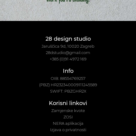
28 design studio
Jaruščica 9d, 10020 Zagreb
28dstudio@gmail.com
+385 (0)91 4972 169
Info
OIB: 88554769257
(PBZ) HR232340009111245589
SWIFT: PBZGHR2X
Korisni linkovi
Zamjenske kvote
ZOSI
NERA aplikacija
Izjava o privatnosti