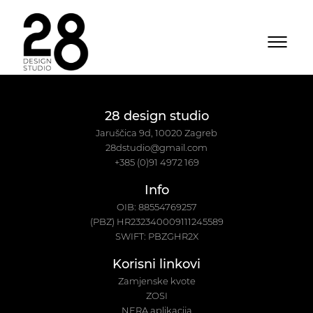
28 design studio
Jaruščica 9d, 10020 Zagreb
28dstudio@gmail.com
+385 (0)91 4972 169
Info
OIB: 88554769257
(PBZ) HR232340009111245589
SWIFT: PBZGHR2X
Korisni linkovi
Zamjenske kvote
ZOSI
NERA aplikacija