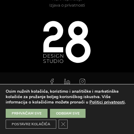
Izjava o privatnosti
Osim nužnih kolačića, koristimo i analitičke i marketinške
kolačiće za pružanje boljeg korisničkog iskustva. Više
Copyright ©2023., 28 design studio | Sva prava pridržana |
Izjava o
informacija o kolačićima možete pronaći u
Politici privatnosti
.
privatnosti
|
Sitemap
PRIHVAĆAM SVE
ODBIJAM SVE
Close GDPR Cookie Banner
POSTAVKE KOLAČIĆA